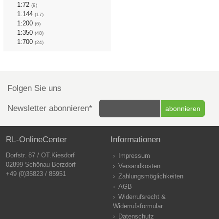
1:72
(9)
1:144
(17)
1:200
(6)
1:350
(48)
1:700
(24)
Folgen Sie uns
Newsletter abonnieren*
RL-OnlineCenter
Informationen
Dorfstr. 87 / OT.Kiesdorf
Impressum
02899 Schönau-Berzdorf
Versandkosten
+49 (0)35823 / 85951
Zahlungsmöglichkeiten
AGB
Widerrufsrecht &
Widerrufsformular
Datenschutz