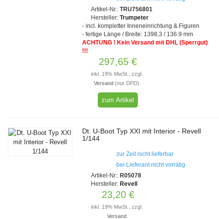
Artikel-Nr.:
TRU756801
Hersteller:
Trumpeter
- incl. kompletter Inneneinrichtung & Figuren
- fertige Länge / Breite: 1398,3 / 136.9 mm
ACHTUNG ! Kein Versand mit DHL (Sperrgut)
!!!
297,65 €
inkl. 19% MwSt., zzgl.
Versand
(nur DPD)
zum Artikel
Dt. U-Boot Typ XXI mit Interior - Revell
1/144
zur Zeit nicht lieferbar
bei Lieferant nicht vorrätig
Artikel-Nr.:
R05078
Hersteller:
Revell
23,20 €
inkl. 19% MwSt., zzgl.
Versand