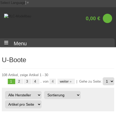
Select Language
▼
0,00 €
Menu
U-Boote
108 Artikel, zeige Artikel 1 - 30
1
2
3
4
.. von
4
weiter
»
|
Gehe zu Seite: