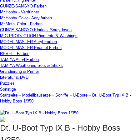
Farben & Pigmente
GUNZE-SANGYO Farben
Mr.Hobby - Verdünner
Mr.Hobby Color - Acrylfarben
Mr.Metal Color - Farben
GUNZE-SANGYO Klarlack-Spraydosen
MIG-PRODUCTION Pigmente & Washings
MODEL MASTER Acryl-Farben
MODEL MASTER Enamel-Farben
REVELL Farben
TAMIYA Acryl-Farben
TAMIYA Weathering Sets & Sticks
Grundierung & Primer
Literatur & DVD
Puzzles
Sonstige
Startseite
»
Modellbausätze
»
Schiffe
»
U-Boote
»
Dt. U-Boot Typ IX B -
Hobby Boss 1/350
Dt. U-Boot Typ IX B - Hobby Boss