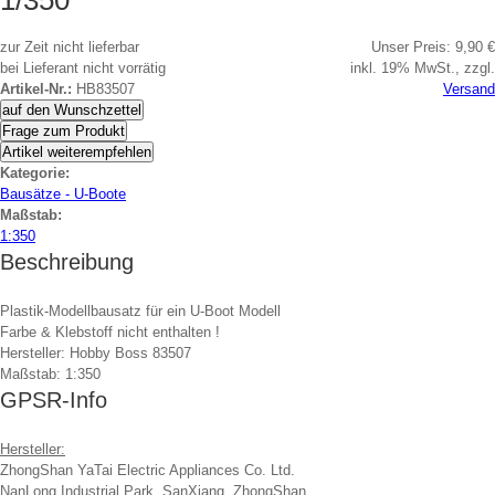
1/350
zur Zeit nicht lieferbar
Unser Preis:
9,90 €
bei Lieferant nicht vorrätig
inkl. 19% MwSt., zzgl.
Artikel-Nr.:
HB83507
Versand
auf den Wunschzettel
Frage zum Produkt
Artikel weiterempfehlen
Kategorie:
Bausätze - U-Boote
Maßstab:
1:350
Beschreibung
Plastik-Modellbausatz für ein U-Boot Modell
Farbe & Klebstoff nicht enthalten !
Hersteller: Hobby Boss 83507
Maßstab: 1:350
GPSR-Info
Hersteller:
ZhongShan YaTai Electric Appliances Co. Ltd.
NanLong Industrial Park. SanXiang, ZhongShan