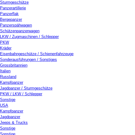
Sturmgeschütze
Panzerartillerie
Panzerflak
Bergepanzer
Panzerspähwagen
Schützenpanzerwagen
LKW / Zugmaschinen / Schlepper
PKW
Kräder
Eisenbahngeschütze / Schienenfahrzeuge
Sonderausführungen / Sonstiges
Grossbritannien
Italien
Russland
Kampfpanzer
Jagdpanzer / Sturmgeschütze
PKW / LKW / Schlepper
Sonstige
USA
Kampfpanzer
Jagdpanzer
Jeeps & Trucks
Sonstige
Sonstige