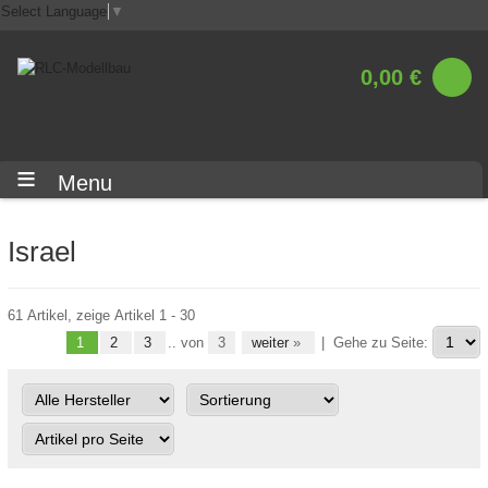
Select Language
▼
0,00 €
Menu
Israel
61 Artikel, zeige Artikel 1 - 30
1
2
3
.. von
3
weiter
»
|
Gehe zu Seite: