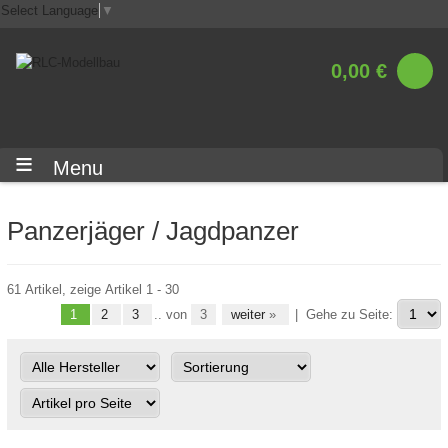
Select Language
▼
0,00 €
Menu
Panzerjäger / Jagdpanzer
61 Artikel, zeige Artikel 1 - 30
1
2
3
.. von
3
weiter
»
|
Gehe zu Seite: