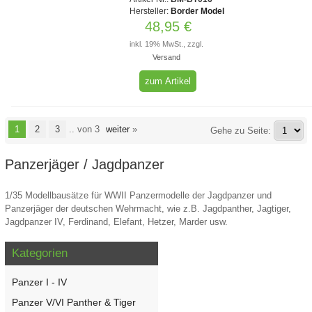
Hersteller:
Border Model
48,95 €
inkl. 19% MwSt., zzgl.
Versand
zum Artikel
1
2
3
.. von 3
weiter
»
Gehe zu Seite:
Panzerjäger / Jagdpanzer
1/35 Modellbausätze für WWII Panzermodelle der Jagdpanzer und
Panzerjäger der deutschen Wehrmacht, wie z.B. Jagdpanther, Jagtiger,
Jagdpanzer IV, Ferdinand, Elefant, Hetzer, Marder usw.
Kategorien
Panzer I - IV
Panzer V/VI Panther & Tiger