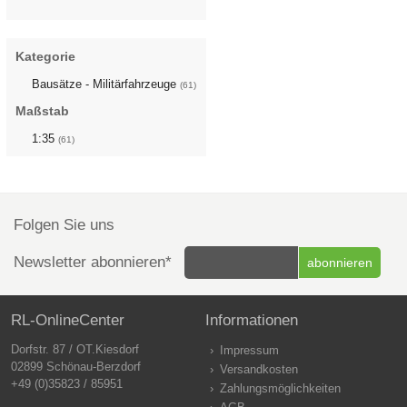
Kategorie
Bausätze - Militärfahrzeuge
(61)
Maßstab
1:35
(61)
Folgen Sie uns
Newsletter abonnieren*
RL-OnlineCenter
Informationen
Dorfstr. 87 / OT.Kiesdorf
Impressum
02899 Schönau-Berzdorf
Versandkosten
+49 (0)35823 / 85951
Zahlungsmöglichkeiten