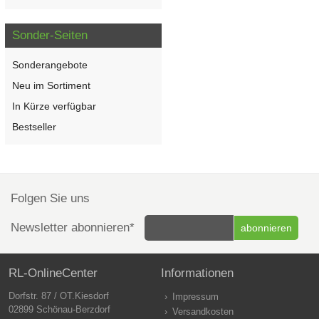
Sonder-Seiten
Sonderangebote
Neu im Sortiment
In Kürze verfügbar
Bestseller
Folgen Sie uns
Newsletter abonnieren*
RL-OnlineCenter
Informationen
Dorfstr. 87 / OT.Kiesdorf
Impressum
02899 Schönau-Berzdorf
Versandkosten