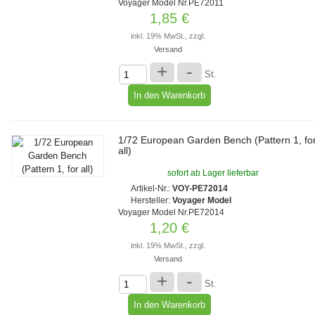
Voyager Model Nr.PE72011
1,85 €
inkl. 19% MwSt., zzgl.
Versand
+
-
St.
1/72 European Garden Bench (Pattern 1, fo
all)
sofort ab Lager lieferbar
Artikel-Nr.:
VOY-PE72014
Hersteller:
Voyager Model
Voyager Model Nr.PE72014
1,20 €
inkl. 19% MwSt., zzgl.
Versand
+
-
St.