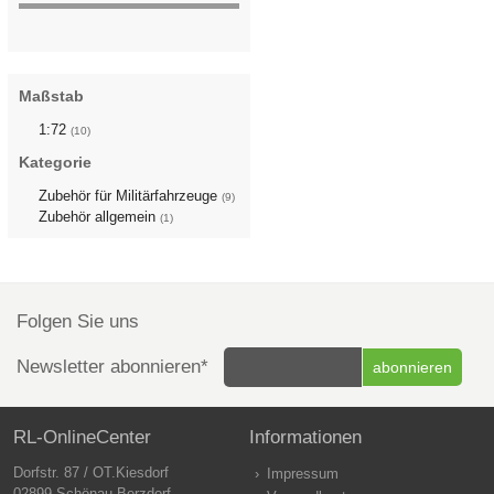
Maßstab
1:72
(10)
Kategorie
Zubehör für Militärfahrzeuge
(9)
Zubehör allgemein
(1)
Folgen Sie uns
Newsletter abonnieren*
RL-OnlineCenter
Informationen
Dorfstr. 87 / OT.Kiesdorf
Impressum
02899 Schönau-Berzdorf