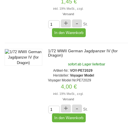
1,45 €
inkl. 19% MwSt., zzgl.
Versand
+
-
St.
1/72 WWII German Jagdpanzer IV (for
Dragon)
sofort ab Lager lieferbar
Artikel-Nr.:
VOY-PE72029
Hersteller:
Voyager Model
Voyager Model Nr.PE72029
4,00 €
inkl. 19% MwSt., zzgl.
Versand
+
-
St.