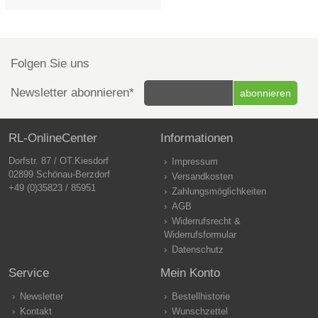
Folgen Sie uns
Newsletter abonnieren*
RL-OnlineCenter
Informationen
Dorfstr. 87 / OT.Kiesdorf
Impressum
02899 Schönau-Berzdorf
Versandkosten
+49 (0)35823 / 85951
Zahlungsmöglichkeiten
AGB
Widerrufsrecht &
Widerrufsformular
Datenschutz
Service
Mein Konto
Newsletter
Bestellhistorie
Kontakt
Wunschzettel