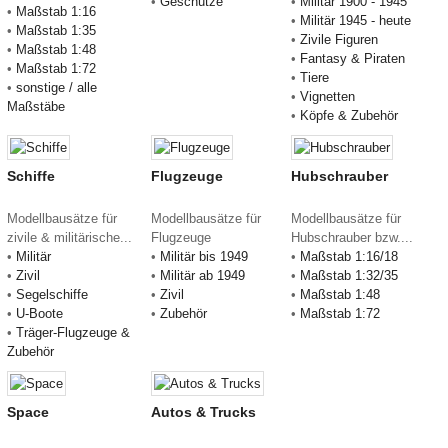
•
Geschütze
•
Militär 1900 - 1945
•
Maßstab 1:16
•
Militär 1945 - heute
•
Maßstab 1:35
•
Zivile Figuren
•
Maßstab 1:48
•
Fantasy & Piraten
•
Maßstab 1:72
•
Tiere
•
sonstige / alle
•
Vignetten
Maßstäbe
•
Köpfe & Zubehör
Schiffe
Flugzeuge
Hubschrauber
Modellbausätze für
Modellbausätze für
Modellbausätze für
zivile & militärische...
Flugzeuge
Hubschrauber bzw....
•
Militär
•
Militär bis 1949
•
Maßstab 1:16/18
•
Zivil
•
Militär ab 1949
•
Maßstab 1:32/35
•
Segelschiffe
•
Zivil
•
Maßstab 1:48
•
U-Boote
•
Zubehör
•
Maßstab 1:72
•
Träger-Flugzeuge &
Zubehör
Space
Autos & Trucks