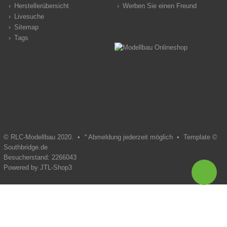
Herstellerübersicht
Werben Sie einen Freund
Livesuche
Sitemap
Tags
© RLC-Modellbau 2020. •
*
Abmeldung jederzeit möglich •
Template ©
Southbridge.de
Besucherstand: 2266043
Powered by
JTL-Shop3