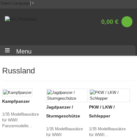
Select Language
▼
0,00 €
Menu
Russland
Kampfpanzer
Jagdpanzer /
PKW / LKW /
1/35 Modellbausätze
Sturmgeschütze
Schlepper
für WWII
Panzermodelle...
1/35 Modellbausätze
1/35 Modellbausätze
für WWII
für WWII...