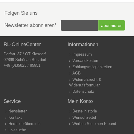
Folgen Sie uns
Newsletter abonnieren*
RL-OnlineCenter
Informationen
Dorfstr. 87 / OT.Kiesdorf
Impressum
02899 Schönau-Berzdorf
Versandkosten
+49 (0)35823 / 85951
Zahlungsmöglichkeiten
AGB
Widerrufsrecht &
Widerrufsformular
Datenschutz
Service
Mein Konto
Newsletter
Bestellhistorie
Kontakt
Wunschzettel
Herstellerübersicht
Werben Sie einen Freund
Livesuche