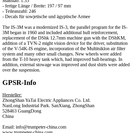
Maßstab: 1:35
- fertige Länge / Breite: 197 / 97 mm
- Teileanzahl: 246
- Decals für sowjetische und ägyptische Armee
The IS-3M was a modernized IS-3, the parallel program for the IS-
3M began in 1960 and included additional hull reinforcement,
replacement of the DShk 12.7mm machine gun with the DShKM,
addition of a TVN-2 might vision device for the driver, substitution
of the V-54K-IS engine, incorporation of the Multitsiklon air filter
system and many other small changes. New wheels were added
from the T-10 heavy tank which, had improved ball-bearings. In
addition, external stowage was improved and dust shirts were added
over the suspension.
GPSR-Info
Hersteller:
ZhongShan YaTai Electric Appliances Co. Ltd.
NanLong Industrial Park. SanXiang, ZhongShan
528463 GuangDong
China
Email: info@trumpeter-china.com
www.trumpeter-china.com