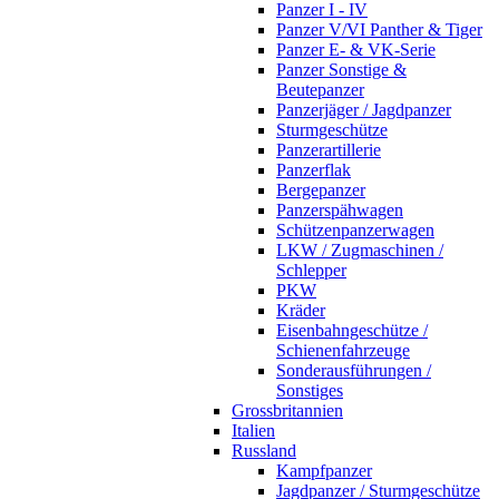
Panzer I - IV
Panzer V/VI Panther & Tiger
Panzer E- & VK-Serie
Panzer Sonstige &
Beutepanzer
Panzerjäger / Jagdpanzer
Sturmgeschütze
Panzerartillerie
Panzerflak
Bergepanzer
Panzerspähwagen
Schützenpanzerwagen
LKW / Zugmaschinen /
Schlepper
PKW
Kräder
Eisenbahngeschütze /
Schienenfahrzeuge
Sonderausführungen /
Sonstiges
Grossbritannien
Italien
Russland
Kampfpanzer
Jagdpanzer / Sturmgeschütze