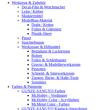
Werkzeug & Zubehör
Decal-Film & Weichmacher
Leim / Kleber
Maskiermittel
Modellbau-Material
Draht / Ketten
Folien & Gitternetz
Plastik-Sheet
Pinsel
Spachtelmasse
Werkzeuge & Hilfsmittel
Bemalung & Lackierung
Bohrer
Feilen & Schleifpapier
Gravur- & Modellierwerkzeuge
Pinzetten
Schneid- & Sägewerkzeuge
Zangen, Biege- & Halte-Tools
Sonstiges
Farben & Pigmente
GUNZE-SANGYO Farben
Mr.Hobby - Verdünner
Mr.Hobby Color - Acrylfarben
Mr.Metal Color - Farben
GUNZE-SANGYO Klarlack-Spraydosen