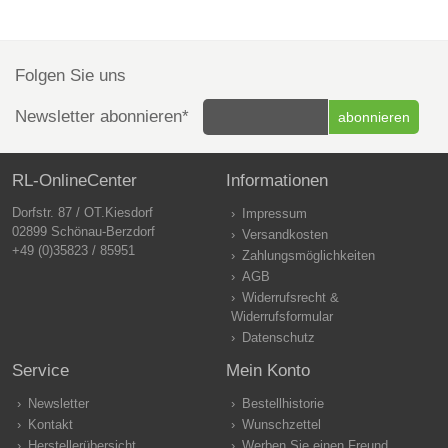
Folgen Sie uns
Newsletter abonnieren*
RL-OnlineCenter
Informationen
Dorfstr. 87 / OT.Kiesdorf
Impressum
02899 Schönau-Berzdorf
Versandkosten
+49 (0)35823 / 85951
Zahlungsmöglichkeiten
AGB
Widerrufsrecht &
Widerrufsformular
Datenschutz
Service
Mein Konto
Newsletter
Bestellhistorie
Kontakt
Wunschzettel
Herstellerübersicht
Werben Sie einen Freund