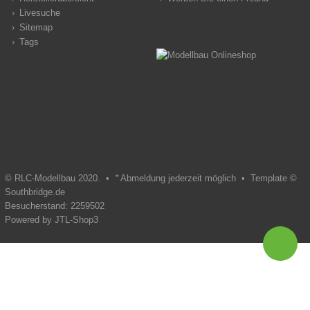
Livesuche
Sitemap
Tags
© RLC-Modellbau 2020. •
*
Abmeldung jederzeit möglich •
Template ©
Southbridge.de
Besucherstand: 2259502
Powered by
JTL-Shop3