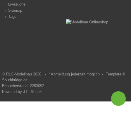
Livesuche
Sitemap
Tags
© RLC-Modellbau 2020. •
*
Abmeldung jederzeit möglich •
Template ©
Southbridge.de
Besucherstand: 2283092
Powered by
JTL-Shop3