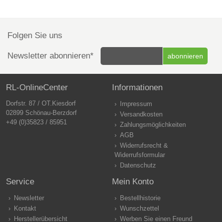
Folgen Sie uns
Newsletter abonnieren*
RL-OnlineCenter
Informationen
Dorfstr. 87 / OT.Kiesdorf
Impressum
02899 Schönau-Berzdorf
Versandkosten
+49 (0)35823 / 85951
Zahlungsmöglichkeiten
AGB
Widerrufsrecht &
Widerrufsformular
Datenschutz
Service
Mein Konto
Newsletter
Bestellhistorie
Kontakt
Wunschzettel
Herstellerübersicht
Werben Sie einen Freund