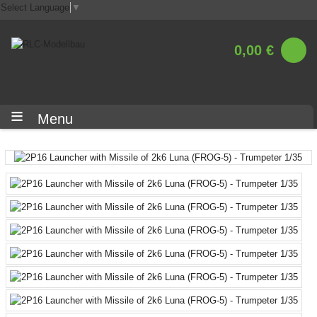
Select Language
▼
0,00 €
Menu