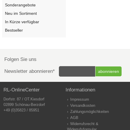
Sonderangebote
Neu im Sortiment
In Kürze verfügbar
Bestseller
Folgen Sie uns
Newsletter abonnieren*
RL-OnlineCenter
Informationen
Dorfstr. 87 / OT.Kiesdorf
Impressum
02899 Schönau-Berzdorf
Versandkosten
+49 (0)35823 / 85951
Zahlungsmöglichkeiten
AGB
Widerrufsrecht &
Widerrufsformular