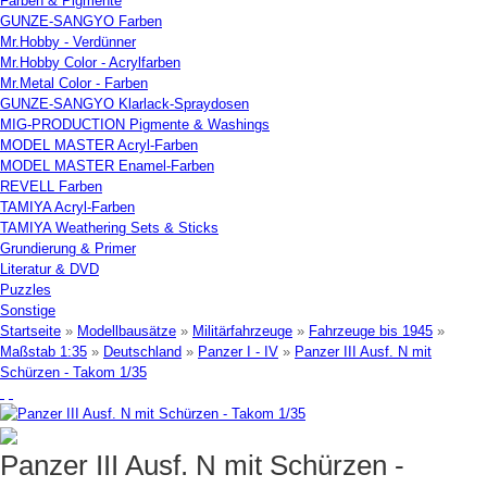
Farben & Pigmente
GUNZE-SANGYO Farben
Mr.Hobby - Verdünner
Mr.Hobby Color - Acrylfarben
Mr.Metal Color - Farben
GUNZE-SANGYO Klarlack-Spraydosen
MIG-PRODUCTION Pigmente & Washings
MODEL MASTER Acryl-Farben
MODEL MASTER Enamel-Farben
REVELL Farben
TAMIYA Acryl-Farben
TAMIYA Weathering Sets & Sticks
Grundierung & Primer
Literatur & DVD
Puzzles
Sonstige
Startseite
»
Modellbausätze
»
Militärfahrzeuge
»
Fahrzeuge bis 1945
»
Maßstab 1:35
»
Deutschland
»
Panzer I - IV
»
Panzer III Ausf. N mit
Schürzen - Takom 1/35
Panzer III Ausf. N mit Schürzen -