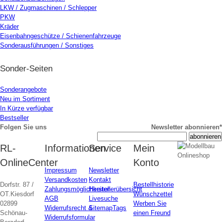
LKW / Zugmaschinen / Schlepper
PKW
Kräder
Eisenbahngeschütze / Schienenfahrzeuge
Sonderausführungen / Sonstiges
Sonder-Seiten
Sonderangebote
Neu im Sortiment
In Kürze verfügbar
Bestseller
Folgen Sie uns
Newsletter abonnieren*
RL-
Informationen
Service
Mein
OnlineCenter
Konto
Impressum
Newsletter
Versandkosten
Kontakt
Dorfstr. 87 /
Bestellhistorie
Zahlungsmöglichkeiten
Herstellerübersicht
OT.Kiesdorf
Wunschzettel
AGB
Livesuche
02899
Werben Sie
Widerrufsrecht &
Sitemap
Tags
Schönau-
einen Freund
Widerrufsformular