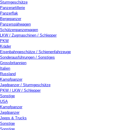
Sturmgeschütze
Panzerartillerie
Panzerflak
Bergepanzer
Panzerspähwagen
Schützenpanzerwagen
LKW / Zugmaschinen / Schlepper
PKW
Kräder
Eisenbahngeschütze / Schienenfahrzeuge
Sonderausführungen / Sonstiges
Grossbritannien
Italien
Russland
Kampfpanzer
Jagdpanzer / Sturmgeschütze
PKW / LKW / Schlepper
Sonstige
USA
Kampfpanzer
Jagdpanzer
Jeeps & Trucks
Sonstige
Sonstige