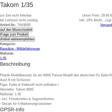
Takom 1/35
zur Zeit nicht lieferbar
Unser Preis:
29,95 €
bei Lieferant nicht vorrätig
inkl. 19% MwSt., zzgl.
Artikel-Nr.:
TAK8005
Versand
auf den Wunschzettel
Frage zum Produkt
Artikel weiterempfehlen
Kategorie:
Bausätze - Militärfahrzeuge
Maßstab:
1:35
Beschreibung
Plastik-Modellbausatz für ein WWII Panzer-Modell des deutschen Pz.Kpfw.III
Ausf.N mit Schürzen
Figur, Farbe & Klebstoff nicht enthalten !
Hersteller: Takom 8005
Maßstab: 1:35
- incl. Fotoätzteilen & Segmentketten
- Decals für 4 Markierungsvarianten
GPSR-Info