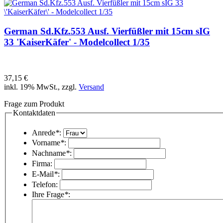
German Sd.Kfz.553 Ausf. Vierfüßler mit 15cm sIG
33 'KaiserKäfer' - Modelcollect 1/35
37,15 €
inkl. 19% MwSt., zzgl.
Versand
Frage zum Produkt
Kontaktdaten
Anrede
*
:
Vorname
*
:
Nachname
*
:
Firma:
E-Mail
*
:
Telefon:
Ihre Frage
*
: