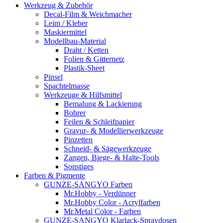
Werkzeug & Zubehör
Decal-Film & Weichmacher
Leim / Kleber
Maskiermittel
Modellbau-Material
Draht / Ketten
Folien & Gitternetz
Plastik-Sheet
Pinsel
Spachtelmasse
Werkzeuge & Hilfsmittel
Bemalung & Lackierung
Bohrer
Feilen & Schleifpapier
Gravur- & Modellierwerkzeuge
Pinzetten
Schneid- & Sägewerkzeuge
Zangen, Biege- & Halte-Tools
Sonstiges
Farben & Pigmente
GUNZE-SANGYO Farben
Mr.Hobby - Verdünner
Mr.Hobby Color - Acrylfarben
Mr.Metal Color - Farben
GUNZE-SANGYO Klarlack-Spraydosen