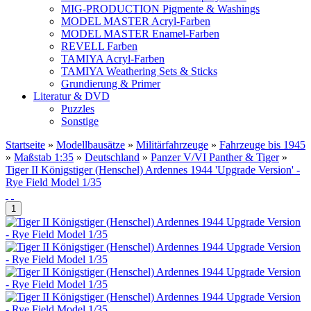
MIG-PRODUCTION Pigmente & Washings
MODEL MASTER Acryl-Farben
MODEL MASTER Enamel-Farben
REVELL Farben
TAMIYA Acryl-Farben
TAMIYA Weathering Sets & Sticks
Grundierung & Primer
Literatur & DVD
Puzzles
Sonstige
Startseite
»
Modellbausätze
»
Militärfahrzeuge
»
Fahrzeuge bis 1945
»
Maßstab 1:35
»
Deutschland
»
Panzer V/VI Panther & Tiger
»
Tiger II Königstiger (Henschel) Ardennes 1944 'Upgrade Version' -
Rye Field Model 1/35