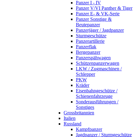
Panzer I - IV
Panzer V/VI Panther & Tiger
Panzer E- & VK-Serie
Panzer Sonstige &
Beutepanzer
Panzerjäger / Jagdpanzer
Sturmgeschütze
Panzerartillerie
Panzerflak
Bergepanzer
Panzerspähwagen
Schützenpanzerwagen
LKW / Zugmaschinen /
Schlepper
PKW
Kräder
Eisenbahngeschütze /
Schienenfahrzeuge
Sonderausführungen /
Sonstiges
Grossbritannien
Italien
Russland
Kampfpanzer
Jagdpanzer / Sturmgeschütze