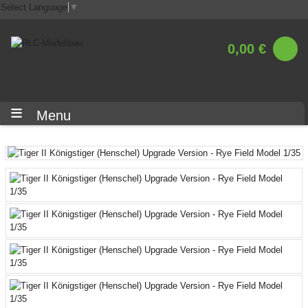
Select Language
▼
0,00 €
Menu