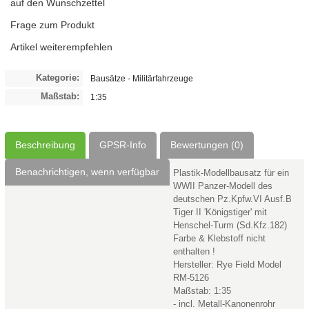
auf den Wunschzettel
Frage zum Produkt
Artikel weiterempfehlen
Kategorie:
Bausätze - Militärfahrzeuge
Maßstab:
1:35
Beschreibung
GPSR-Info
Bewertungen (0)
Benachrichtigen, wenn verfügbar
Plastik-Modellbausatz für ein
WWII Panzer-Modell des
deutschen Pz.Kpfw.VI Ausf.B
Tiger II 'Königstiger' mit
Henschel-Turm (Sd.Kfz.182)
Farbe & Klebstoff nicht
enthalten !
Hersteller: Rye Field Model
RM-5126
Maßstab: 1:35
- incl. Metall-Kanonenrohr