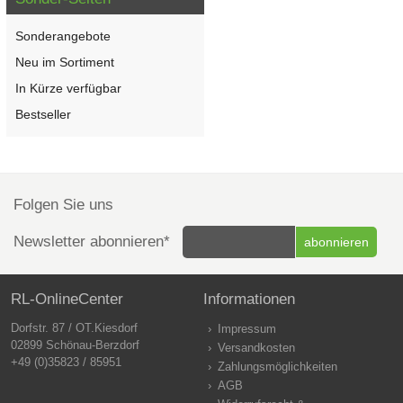
Sonderangebote
Neu im Sortiment
In Kürze verfügbar
Bestseller
Folgen Sie uns
Newsletter abonnieren*
RL-OnlineCenter
Informationen
Dorfstr. 87 / OT.Kiesdorf
Impressum
02899 Schönau-Berzdorf
Versandkosten
+49 (0)35823 / 85951
Zahlungsmöglichkeiten
AGB