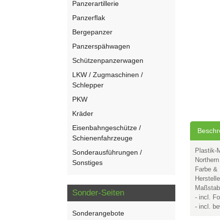
Panzerartillerie
Panzerflak
Bergepanzer
Panzerspähwagen
Schützenpanzerwagen
LKW / Zugmaschinen /
Schlepper
PKW
Kräder
Eisenbahngeschütze /
Beschr
Schienenfahrzeuge
Plastik-
Sonderausführungen /
Norther
Sonstiges
Farbe & 
Herstell
Maßstab
Sonder-Seiten
- incl. F
- incl. b
Sonderangebote