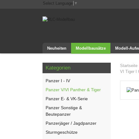
Select Language
▼
Neuheiten
Modellbausätze
Modell-Aufw
Startseite
Kategorien
VI Tiger I
Panzer I - IV
Panzer V/VI Panther & Tiger
Panzer E- & VK-Serie
Panzer Sonstige &
Beutepanzer
Panzerjäger / Jagdpanzer
Sturmgeschütze