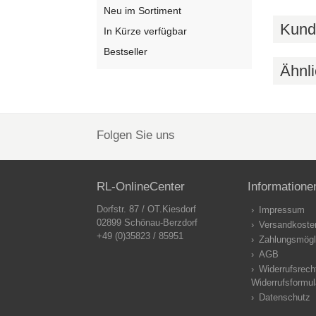
Neu im Sortiment
Kund
In Kürze verfügbar
Bestseller
Ähnli
Folgen Sie uns
RL-OnlineCenter
Informatione
Dorfstr. 87 / OT.Kiesdorf
Impressum
02899 Schönau-Berzdorf
Versandkoste
+49 (0)35823 / 85951
Zahlungsmögl
AGB
Widerrufsrech
Widerrufsformul
Datenschutz