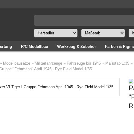
ertung
R/C-Modellbau
Werkzeug & Zubehör
Farben & Pigm
»
Modellbausätze
»
Militärfahrzeuge
»
Fahrzeuge bis 1945
»
Maßstab 1:35
»
 Gruppe "Fehrmann" April 1945 - Rye Field Model 1/35
P
"
R