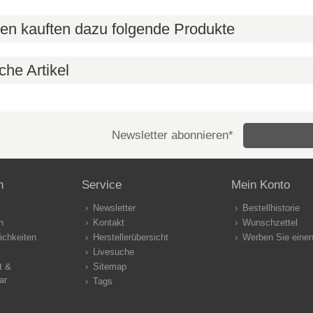
en kauften dazu folgende Produkte
che Artikel
Newsletter abonnieren*
n
Service
Mein Konto
Newsletter
Bestellhistorie
n
Kontakt
Wunschzettel
ichkeiten
Herstellerübersicht
Werben Sie eine
Livesuche
t &
Sitemap
ar
Tags