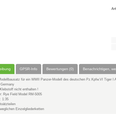
Art
eibung
GPSR-Info
Bewertungen (0)
Benachrichtigen, w
Modellbausatz für ein WWII Panzer-Modell des deutschen Pz.Kpfw.VI Tiger I 
n Germany
Klebstoff nicht enthalten !
er: Rye Field Model RM-5005
: 1:35
otoätzteilen
eweglichen Einzelgliederketten