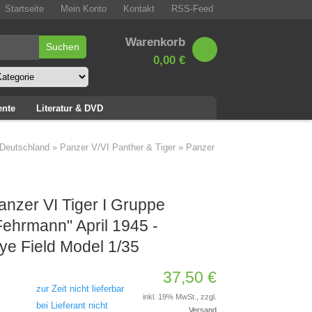
Startseite
Mein Konto
Kontakt
RSS-Feed
Warenkorb
0,00 €
ente
Literatur & DVD
Deutschland
»
Panzer V/VI Panther & Tiger
»
Panzer
anzer VI Tiger I Gruppe
Fehrmann" April 1945 -
ye Field Model 1/35
37,50 €
zur Zeit nicht lieferbar
inkl. 19% MwSt., zzgl.
bei Lieferant nicht
Versand