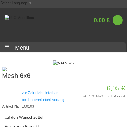
Select Language
▼
0,00 €
Menu
Mesh 6x6
6,05 €
zur Zeit nicht lieferbar
inkl. 19% MwSt., zzgl.
Versand
bei Lieferant nicht vorrätig
Artikel-Nr.:
E00103
auf den Wunschzettel
Frage zum Produkt