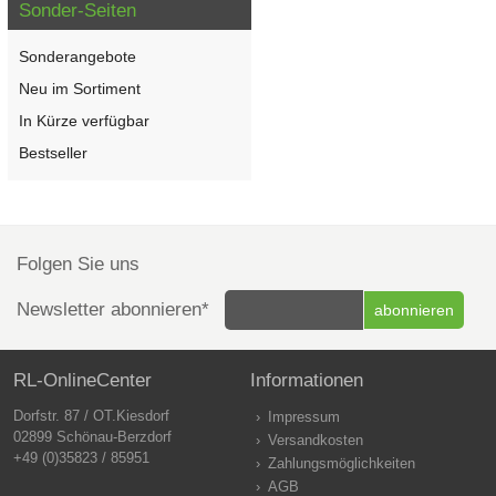
Sonder-Seiten
Sonderangebote
Neu im Sortiment
In Kürze verfügbar
Bestseller
Folgen Sie uns
Newsletter abonnieren*
RL-OnlineCenter
Informationen
Dorfstr. 87 / OT.Kiesdorf
Impressum
02899 Schönau-Berzdorf
Versandkosten
+49 (0)35823 / 85951
Zahlungsmöglichkeiten
AGB