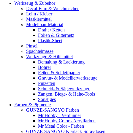
Werkzeug & Zubehör
Decal-Film & Weichmacher
Leim / Kleber
Maskiermittel
Modellbau-Material
Draht / Ketten
Folien & Gitternetz
Plastik-Sheet
Pinsel
Spachtelmasse
Werkzeuge & Hilfsmittel
Bemalung & Lackierung
Bohrer
Feilen & Schleifpapier
Gravur- & Modellierwerkzeuge
Pinzetten
Schneid- & Sägewerkzeuge
Zangen, Biege- & Halte-Tools
Sonstiges
Farben & Pigmente
GUNZE-SANGYO Farben
Mr.Hobby - Verdünner
Mr.Hobby Color - Acrylfarben
Mr.Metal Color - Farben
GUNZE-SANGYO Klarlack-Spraydosen