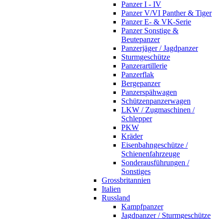
Panzer I - IV
Panzer V/VI Panther & Tiger
Panzer E- & VK-Serie
Panzer Sonstige &
Beutepanzer
Panzerjäger / Jagdpanzer
Sturmgeschütze
Panzerartillerie
Panzerflak
Bergepanzer
Panzerspähwagen
Schützenpanzerwagen
LKW / Zugmaschinen /
Schlepper
PKW
Kräder
Eisenbahngeschütze /
Schienenfahrzeuge
Sonderausführungen /
Sonstiges
Grossbritannien
Italien
Russland
Kampfpanzer
Jagdpanzer / Sturmgeschütze