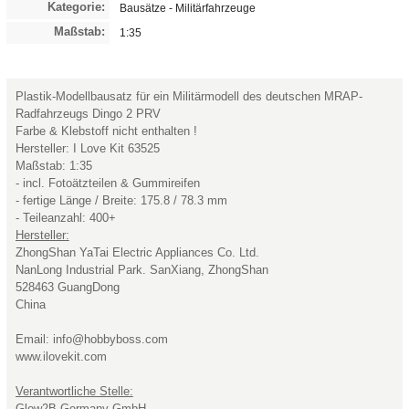
Kategorie:
Bausätze - Militärfahrzeuge
Maßstab:
1:35
Plastik-Modellbausatz für ein Militärmodell des deutschen MRAP-
Radfahrzeugs Dingo 2 PRV
Farbe & Klebstoff nicht enthalten !
Hersteller: I Love Kit 63525
Maßstab: 1:35
- incl. Fotoätzteilen & Gummireifen
- fertige Länge / Breite: 175.8 / 78.3 mm
- Teileanzahl: 400+
Hersteller:
ZhongShan YaTai Electric Appliances Co. Ltd.
NanLong Industrial Park. SanXiang, ZhongShan
528463 GuangDong
China
Email: info@hobbyboss.com
www.ilovekit.com
Verantwortliche Stelle:
Glow2B Germany GmbH