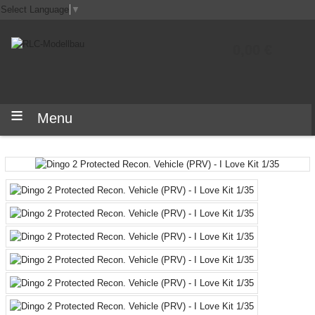
Select Language
▼
0,00 €
Menu