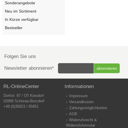
Sonderangebote
Neu im Sortiment
In Kürze verfügbar
Bestseller
Folgen Sie uns
Newsletter abonnieren*
RL-OnlineCenter
Informationen
Dorfstr. 87 / OT.Kiesdorf
Impressum
02899 Schönau-Berzdorf
Versandkosten
+49 (0)35823 / 85951
Zahlungsmöglichkeiten
AGB
Widerrufsrecht &
Widerrufsformular