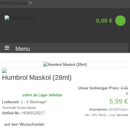
Select Language
▼
0,00 €
Menu
Humbrol Maskol (28ml)
Unser bisheriger Preis:
6,55
€
sofort ab Lager lieferbar
5,99 €
Lieferzeit
: 1 - 4 Werktage*
*innerhalb Deutschlands
Grundpreis:
213,93 € pro l
Artikel-Nr.:
HUM1528217
inkl. 19% MwSt., zzgl.
Versand
auf den Wunschzettel