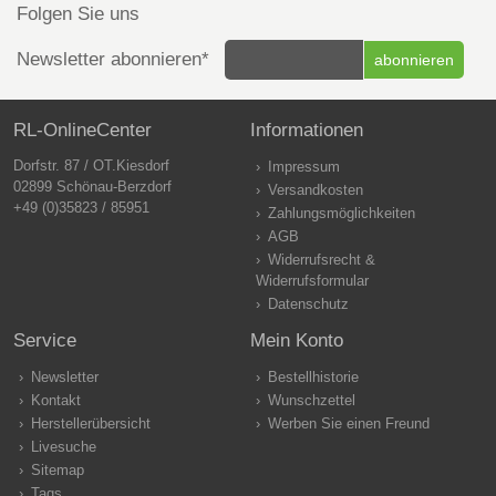
Folgen Sie uns
Newsletter abonnieren*
RL-OnlineCenter
Informationen
Dorfstr. 87 / OT.Kiesdorf
Impressum
02899 Schönau-Berzdorf
Versandkosten
+49 (0)35823 / 85951
Zahlungsmöglichkeiten
AGB
Widerrufsrecht &
Widerrufsformular
Datenschutz
Service
Mein Konto
Newsletter
Bestellhistorie
Kontakt
Wunschzettel
Herstellerübersicht
Werben Sie einen Freund
Livesuche
Sitemap
Tags