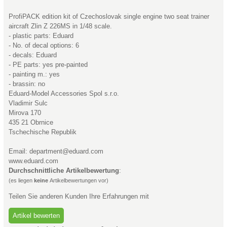
ProfiPACK edition kit of Czechoslovak single engine two seat trainer
aircraft Zlin Z 226MS in 1/48 scale.
- plastic parts: Eduard
- No. of decal options: 6
- decals: Eduard
- PE parts: yes pre-painted
- painting m.: yes
- brassin: no
Eduard-Model Accessories Spol s.r.o.
Vladimir Sulc
Mirova 170
435 21 Obrnice
Tschechische Republik
Email: department@eduard.com
www.eduard.com
Durchschnittliche Artikelbewertung
:
(es liegen
keine
Artikelbewertungen vor)
Teilen Sie anderen Kunden Ihre Erfahrungen mit