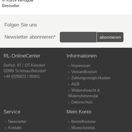
In Kürze verfügbar
Bestseller
Folgen Sie uns
Newsletter abonnieren*
RL-OnlineCenter
Informationen
Dorfstr. 87 / OT.Kiesdorf
Impressum
02899 Schönau-Berzdorf
Versandkosten
+49 (0)35823 / 85951
Zahlungsmöglichkeiten
AGB
Widerrufsrecht &
Widerrufsformular
Datenschutz
Service
Mein Konto
Newsletter
Bestellhistorie
Kontakt
Wunschzettel