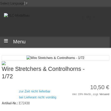
Select Language
▼
0,00 €
Menu
Wire Stretchers & Controlhorns -
1/72
10,50 €
zur Zeit nicht lieferbar
inkl. 19% MwSt., zzgl.
Versand
bei Lieferant nicht vorrätig
Artikel-Nr.:
E72438