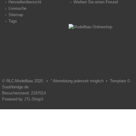
Herstellerübersicht
Werben Sie einen Freund
Livesuche
Sitemap
Tags
© RLC-Modellbau 2020. •
*
Abmeldung jederzeit möglich •
Template ©
Southbridge.de
Besucherstand: 2197014
Powered by
JTL-Shop3