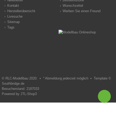
Newsletter
Bestellhistorie
Kontakt
Wunschzettel
Herstellerübersicht
Werben Sie einen Freund
Livesuche
Sitemap
Tags
© RLC-Modellbau 2020. •
*
Abmeldung jederzeit möglich •
Template ©
Southbridge.de
Besucherstand: 2187033
Powered by
JTL-Shop3