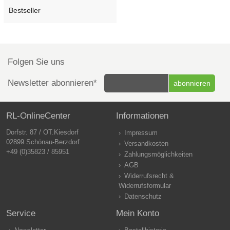
Bestseller
Folgen Sie uns
Newsletter abonnieren*
RL-OnlineCenter
Informationen
Dorfstr. 87 / OT.Kiesdorf
Impressum
02899 Schönau-Berzdorf
Versandkosten
+49 (0)35823 / 85951
Zahlungsmöglichkeiten
AGB
Widerrufsrecht &
Widerrufsformular
Datenschutz
Service
Mein Konto