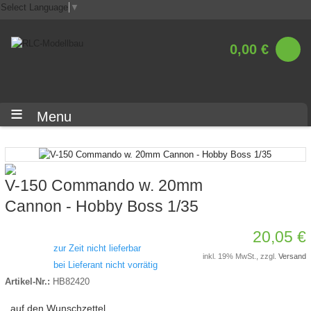
Select Language
▼
0,00 €
Menu
V-150 Commando w. 20mm
Cannon - Hobby Boss 1/35
20,05 €
zur Zeit nicht lieferbar
inkl. 19% MwSt., zzgl.
Versand
bei Lieferant nicht vorrätig
Artikel-Nr.:
HB82420
auf den Wunschzettel