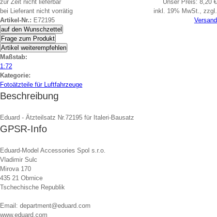
zur Zeit nicht lieferbar
Unser Preis:
8,20 €
bei Lieferant nicht vorrätig
inkl. 19% MwSt., zzgl.
Artikel-Nr.:
E72195
Versand
auf den Wunschzettel
Frage zum Produkt
Artikel weiterempfehlen
Maßstab:
1:72
Kategorie:
Fotoätzteile für Luftfahrzeuge
Beschreibung
Eduard - Ätzteilsatz Nr.72195 für Italeri-Bausatz
GPSR-Info
Eduard-Model Accessories Spol s.r.o.
Vladimir Sulc
Mirova 170
435 21 Obrnice
Tschechische Republik
Email: department@eduard.com
www.eduard.com