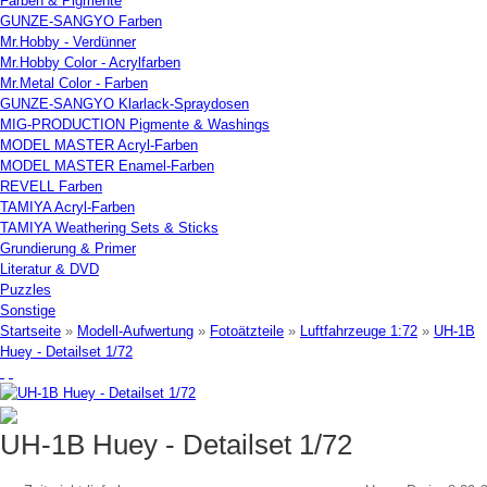
Farben & Pigmente
GUNZE-SANGYO Farben
Mr.Hobby - Verdünner
Mr.Hobby Color - Acrylfarben
Mr.Metal Color - Farben
GUNZE-SANGYO Klarlack-Spraydosen
MIG-PRODUCTION Pigmente & Washings
MODEL MASTER Acryl-Farben
MODEL MASTER Enamel-Farben
REVELL Farben
TAMIYA Acryl-Farben
TAMIYA Weathering Sets & Sticks
Grundierung & Primer
Literatur & DVD
Puzzles
Sonstige
Startseite
»
Modell-Aufwertung
»
Fotoätzteile
»
Luftfahrzeuge 1:72
»
UH-1B
Huey - Detailset 1/72
UH-1B Huey - Detailset 1/72