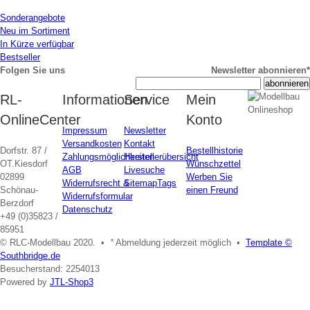
Sonderangebote
Neu im Sortiment
In Kürze verfügbar
Bestseller
Folgen Sie uns
Newsletter abonnieren*
RL-
Informationen
Service
Mein
OnlineCenter
Konto
Impressum
Newsletter
Versandkosten
Kontakt
Dorfstr. 87 /
Bestellhistorie
Zahlungsmöglichkeiten
Herstellerübersicht
OT.Kiesdorf
Wunschzettel
AGB
Livesuche
02899
Werben Sie
Widerrufsrecht &
Sitemap
Tags
Schönau-
einen Freund
Widerrufsformular
Berzdorf
Datenschutz
+49 (0)35823 /
85951
© RLC-Modellbau 2020. •
*
Abmeldung jederzeit möglich •
Template ©
Southbridge.de
Besucherstand: 2254013
Powered by
JTL-Shop3