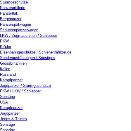
Sturmgeschütze
Panzerartillerie
Panzerflak
Bergepanzer
Panzerspähwagen
Schützenpanzerwagen
LKW / Zugmaschinen / Schlepper
PKW
Kräder
Eisenbahngeschütze / Schienenfahrzeuge
Sonderausführungen / Sonstiges
Grossbritannien
Italien
Russland
Kampfpanzer
Jagdpanzer / Sturmgeschütze
PKW / LKW / Schlepper
Sonstige
USA
Kampfpanzer
Jagdpanzer
Jeeps & Trucks
Sonstige
Sonstige