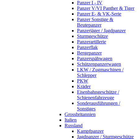
Panzer I - IV
Panzer V/VI Panther & Tiger
Panzer E- & VK-Serie
Panzer Sonstige &
Beutepanzer
Panzerjäger / Jagdpanzer
Sturmgeschütze
Panzerartillerie
Panzerflak
Bergepanzer
Panzerspähwagen
Schützenpanzerwagen
LKW / Zugmaschinen /
Schlepper
PKW
Kräder
Eisenbahngeschütze /
Schienenfahrzeuge
Sonderausführungen /
Sonstiges
Grossbritannien
Italien
Russland
Kampfpanzer
Jagdpanzer / Sturmgeschütze