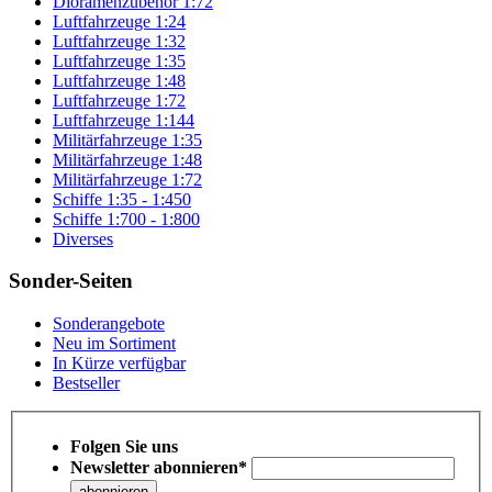
Dioramenzubehör 1:72
Luftfahrzeuge 1:24
Luftfahrzeuge 1:32
Luftfahrzeuge 1:35
Luftfahrzeuge 1:48
Luftfahrzeuge 1:72
Luftfahrzeuge 1:144
Militärfahrzeuge 1:35
Militärfahrzeuge 1:48
Militärfahrzeuge 1:72
Schiffe 1:35 - 1:450
Schiffe 1:700 - 1:800
Diverses
Sonder-Seiten
Sonderangebote
Neu im Sortiment
In Kürze verfügbar
Bestseller
Folgen Sie uns
Newsletter abonnieren*