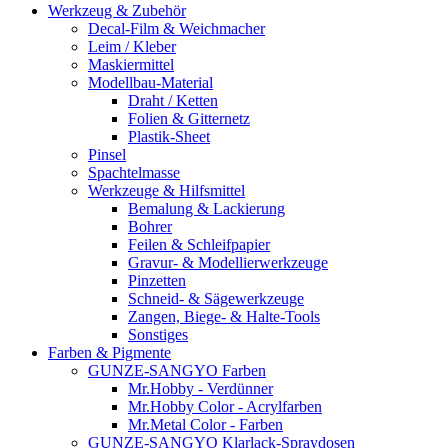
Werkzeug & Zubehör
Decal-Film & Weichmacher
Leim / Kleber
Maskiermittel
Modellbau-Material
Draht / Ketten
Folien & Gitternetz
Plastik-Sheet
Pinsel
Spachtelmasse
Werkzeuge & Hilfsmittel
Bemalung & Lackierung
Bohrer
Feilen & Schleifpapier
Gravur- & Modellierwerkzeuge
Pinzetten
Schneid- & Sägewerkzeuge
Zangen, Biege- & Halte-Tools
Sonstiges
Farben & Pigmente
GUNZE-SANGYO Farben
Mr.Hobby - Verdünner
Mr.Hobby Color - Acrylfarben
Mr.Metal Color - Farben
GUNZE-SANGYO Klarlack-Spraydosen