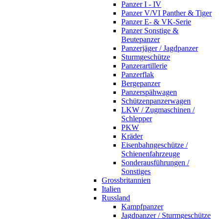
Panzer I - IV
Panzer V/VI Panther & Tiger
Panzer E- & VK-Serie
Panzer Sonstige &
Beutepanzer
Panzerjäger / Jagdpanzer
Sturmgeschütze
Panzerartillerie
Panzerflak
Bergepanzer
Panzerspähwagen
Schützenpanzerwagen
LKW / Zugmaschinen /
Schlepper
PKW
Kräder
Eisenbahngeschütze /
Schienenfahrzeuge
Sonderausführungen /
Sonstiges
Grossbritannien
Italien
Russland
Kampfpanzer
Jagdpanzer / Sturmgeschütze