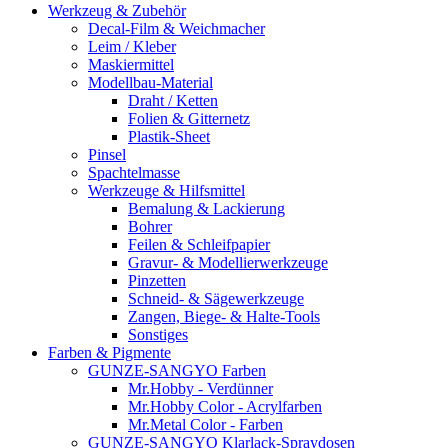
Werkzeug & Zubehör
Decal-Film & Weichmacher
Leim / Kleber
Maskiermittel
Modellbau-Material
Draht / Ketten
Folien & Gitternetz
Plastik-Sheet
Pinsel
Spachtelmasse
Werkzeuge & Hilfsmittel
Bemalung & Lackierung
Bohrer
Feilen & Schleifpapier
Gravur- & Modellierwerkzeuge
Pinzetten
Schneid- & Sägewerkzeuge
Zangen, Biege- & Halte-Tools
Sonstiges
Farben & Pigmente
GUNZE-SANGYO Farben
Mr.Hobby - Verdünner
Mr.Hobby Color - Acrylfarben
Mr.Metal Color - Farben
GUNZE-SANGYO Klarlack-Spraydosen