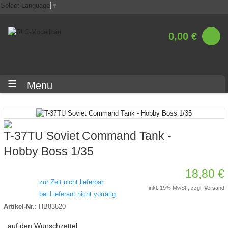
Select Language
▼
0,00 €
Menu
T-37TU Soviet Command Tank -
Hobby Boss 1/35
18,80 €
zur Zeit nicht lieferbar
inkl. 19% MwSt., zzgl.
Versand
bei Lieferant nicht vorrätig
Artikel-Nr.:
HB83820
auf den Wunschzettel