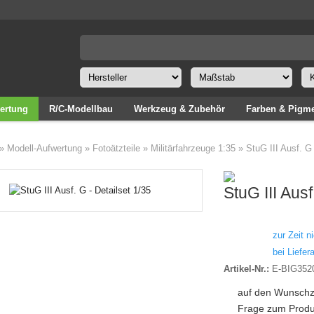
ertung
R/C-Modellbau
Werkzeug & Zubehör
Farben & Pigm
»
Modell-Aufwertung
»
Fotoätzteile
»
Militärfahrzeuge 1:35
»
StuG III Ausf. G 
StuG III Ausf
zur Zeit ni
bei Liefera
Artikel-Nr.:
E-BIG352
auf den Wunschz
Frage zum Produ