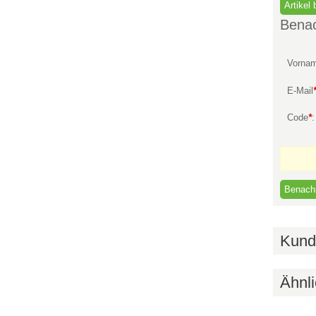
Benac
Vorna
E-Mail
Code
*
Kund
Ähnli