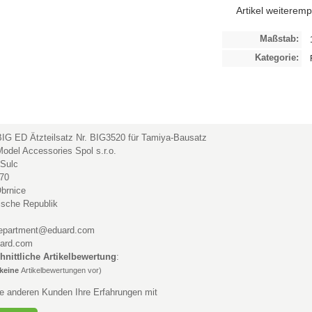
Artikel weiterem
Maßstab:
Kategorie:
IG ED Ätzteilsatz Nr. BIG3520 für Tamiya-Bausatz
odel Accessories Spol s.r.o.
 Sulc
170
brnice
ische Republik
department@eduard.com
ard.com
hnittliche Artikelbewertung
:
keine
Artikelbewertungen vor)
ie anderen Kunden Ihre Erfahrungen mit