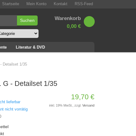
Startseite
Mein Konto
Kontakt
RSS-Feed
Warenkorb
0,00 €
ente
Literatur & DVD
- Detailset 1/35
. G - Detailset 1/35
19,70 €
cht lieferbar
inkl. 19% MwSt., zzgl.
Versand
nt nicht vorrätig
0
ettel
kt