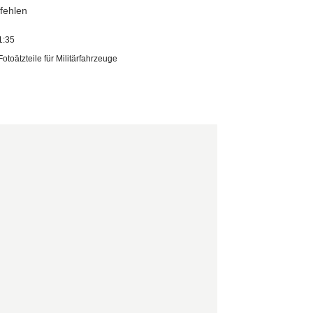
pfehlen
1:35
Fotoätzteile für Militärfahrzeuge