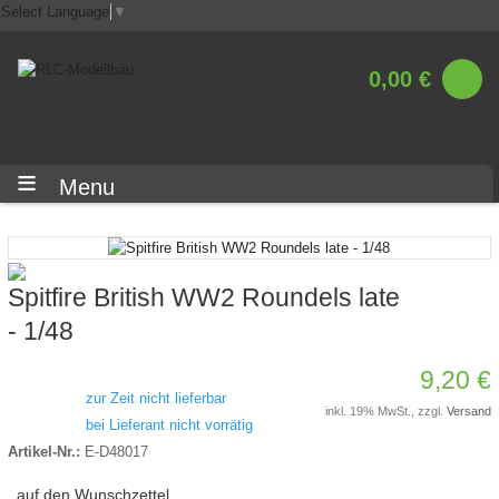
Select Language
▼
0,00 €
Menu
Spitfire British WW2 Roundels late
- 1/48
9,20 €
zur Zeit nicht lieferbar
inkl. 19% MwSt., zzgl.
Versand
bei Lieferant nicht vorrätig
Artikel-Nr.:
E-D48017
auf den Wunschzettel