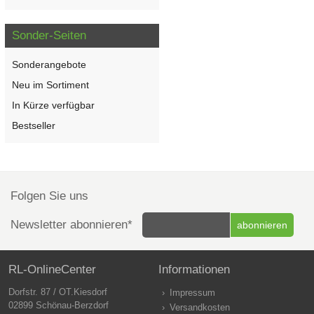
Sonder-Seiten
Sonderangebote
Neu im Sortiment
In Kürze verfügbar
Bestseller
Folgen Sie uns
Newsletter abonnieren*
RL-OnlineCenter
Informationen
Dorfstr. 87 / OT.Kiesdorf
Impressum
02899 Schönau-Berzdorf
Versandkosten