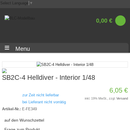
Select Language
▼
0,00 €
Menu
SB2C-4 Helldiver - Interior 1/48
6,05 €
zur Zeit nicht lieferbar
inkl. 19% MwSt., zzgl.
Versand
bei Lieferant nicht vorrätig
Artikel-Nr.:
E-FE349
auf den Wunschzettel
Frage zum Produkt