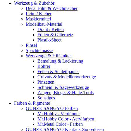
Werkzeug & Zubehör
Decal-Film & Weichmacher
Leim / Kleber
Maskiermittel
Modellbau-Material
Draht / Ketten
Folien & Gitternetz
Plastik-Sheet
Pinsel
Spachtelmasse
Werkzeuge & Hilfsmittel
Bemalung & Lackierung
Bohrer
Feilen & Schleifpapier
Gravur- & Modellierwerkzeuge
Pinzetten
Schneid- & Sägewerkzeuge
Zangen, Biege- & Halte-Tools
Sonstiges
Farben & Pigmente
GUNZE-SANGYO Farben
Mr.Hobby - Verdünner
Mr.Hobby Color - Acrylfarben
Mr.Metal Color - Farben
GUNZE-SANGYO Klarlack-Spraydosen