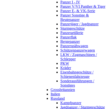
Panzer I - IV
Panzer V/VI Panther & Tiger
Panzer E- & VK-Serie
Panzer Sonstige &
Beutepanzer
Panzerjäger / Jagdpanzer
Sturmgeschütze
Panzerartillerie
Panzerflak
Bergepanzer
Panzerspähwagen
Schützenpanzerwagen
LKW / Zugmaschinen /
Schlepper
PKW
Kräder
Eisenbahngeschütze /
Schienenfahrzeuge
Sonderausführungen /
Sonstiges
Grossbritannien
Italien
Russland
Kampfpanzer
Jagdpanzer / Sturmgeschütze