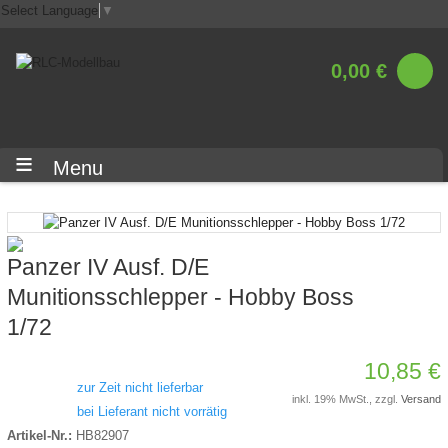
Select Language
▼
0,00 €
Menu
Panzer IV Ausf. D/E
Munitionsschlepper - Hobby Boss
1/72
10,85 €
zur Zeit nicht lieferbar
inkl. 19% MwSt., zzgl.
Versand
bei Lieferant nicht vorrätig
Artikel-Nr.:
HB82907