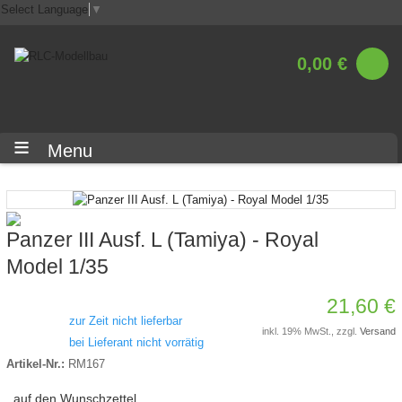
Select Language
▼
0,00 €
Menu
Panzer III Ausf. L (Tamiya) - Royal
Model 1/35
21,60 €
zur Zeit nicht lieferbar
inkl. 19% MwSt., zzgl.
Versand
bei Lieferant nicht vorrätig
Artikel-Nr.:
RM167
auf den Wunschzettel