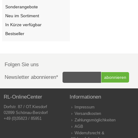
Sonderangebote
Neu im Sortiment
In Kürze verfügbar
Bestseller
Folgen Sie uns
Newsletter abonnieren*
RL-OnlineCenter
Informationen
Dorfstr. 87 / OT.Kiesdorf
Impressum
02899 Schönau-Berzdorf
Versandkosten
+49 (0)35823 / 85951
Zahlungsmöglichkeiten
AGB
Widerrufsrecht &