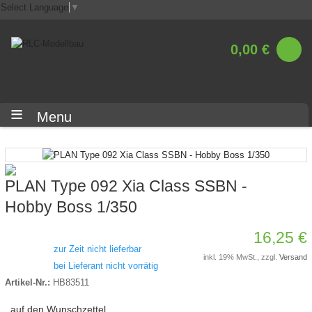
Select Language
▼
0,00 €
Menu
PLAN Type 092 Xia Class SSBN -
Hobby Boss 1/350
16,25 €
zur Zeit nicht lieferbar
inkl. 19% MwSt., zzgl.
Versand
bei Lieferant nicht vorrätig
Artikel-Nr.:
HB83511
auf den Wunschzettel