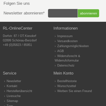
Folgen Sie uns
Newsletter abonnieren*
RL-OnlineCenter
Informationen
Dorfstr. 87 / OT.Kiesdorf
Impressum
02899 Schönau-Berzdorf
Versandkosten
+49 (0)35823 / 85951
Zahlungsmöglichkeiten
AGB
Widerrufsrecht &
Widerrufsformular
Datenschutz
Service
Mein Konto
Newsletter
Bestellhistorie
Kontakt
Wunschzettel
Herstellerübersicht
Werben Sie einen Freund
Livesuche
Sitemap
Tags