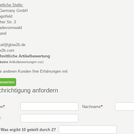
tliche Stelle:
 Germany GmbH
gstfeld
her Str. 3
adevormwald
land
mail@glow2b.de
w2b.com
hnittliche Artikelbewertung
:
keine
Artikelbewertungen vor)
ie anderen Kunden Ihre Erfahrungen mit
hrichtigung anfordern
me
*
:
Nachname
*
:
*
:
:
Was ergibt 10 geteilt durch 2?