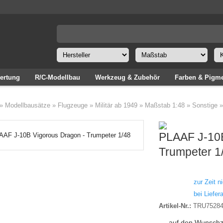
ertung
R/C-Modellbau
Werkzeug & Zubehör
Farben & Pigm
»
Modellbausätze
»
Flugzeuge
»
Militär ab 1949
»
Maßstab 1:48
»
Sonstige
PLAAF J-10B
Trumpeter 1
zur Zeit ni
bei Liefera
Artikel-Nr.:
TRU7528
auf den Wunschz