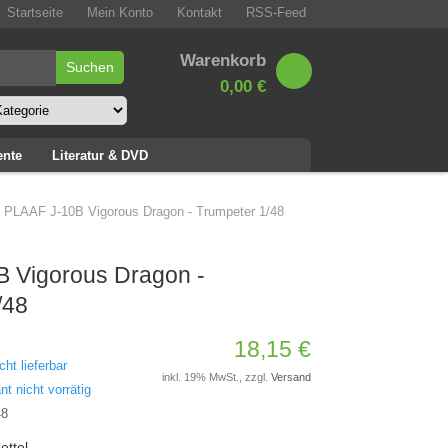
Startseite
Mein Konto
Kontakt
RSS-Feed
Warenkorb
0,00 €
ente
Literatur & DVD
»
PLAAF J-10B Vigorous Dragon - Trumpeter 1/48
 Vigorous Dragon -
/48
18,15 €
cht lieferbar
inkl. 19% MwSt., zzgl.
Versand
nt nicht vorrätig
48
ettel