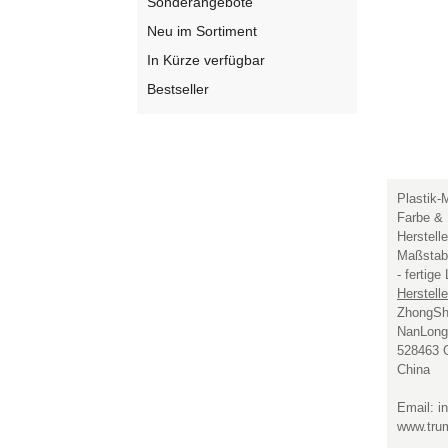
Sonderangebote
Neu im Sortiment
In Kürze verfügbar
Bestseller
Plastik-
Farbe & 
Herstell
Maßstab
- fertig
Herstelle
ZhongSha
NanLong 
528463 
China
Email: i
www.tru