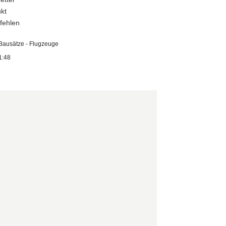
kt
pfehlen
Bausätze - Flugzeuge
1:48