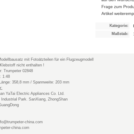
Frage zum Produ
Artikel weiterem
Kategorie:
Maßstab:
Modellbausatz mit Fotoätzteilen für ein Flugzeugmodell
Klebstoff nicht enthalten !
er: Trumpeter 02848
: 1:48
e Länge: 358,8 mm / Spannweite: 203 mm
r:
n YaTai Electric Appliances Co. Ltd.
Industrial Park. SanXiang, ZhongShan
GuangDong
nfo@trumpeter-china.com
mpeter-china.com