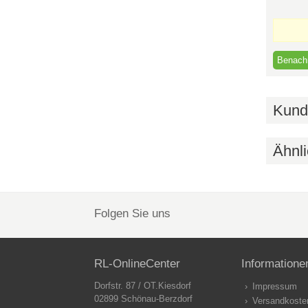
Kund
Ähnli
Folgen Sie uns
RL-OnlineCenter
Informatione
Dorfstr. 87 / OT.Kiesdorf
Impressum
02899 Schönau-Berzdorf
Versandkoste