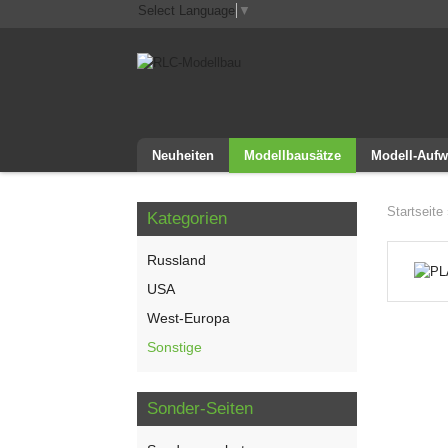
Select Language
▼
Neuheiten
Modellbausätze
Modell-Aufw
Startseite
Kategorien
Russland
USA
West-Europa
Sonstige
Sonder-Seiten