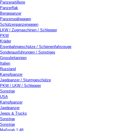
Panzerartillerie
Panzerflak
Bergepanzer
Panzerspähwagen
Schützenpanzerwagen
LKW / Zugmaschinen / Schlepper
PKW
Kräder
Eisenbahngeschütze / Schienenfahrzeuge
Sonderausführungen / Sonstiges
Grossbritannien
Italien
Russland
Kampfpanzer
Jagdpanzer / Sturmgeschütze
PKW / LKW / Schlepper
Sonstige
USA
Kampfpanzer
Jagdpanzer
Jeeps & Trucks
Sonstige
Sonstige
Maßstab 1:48