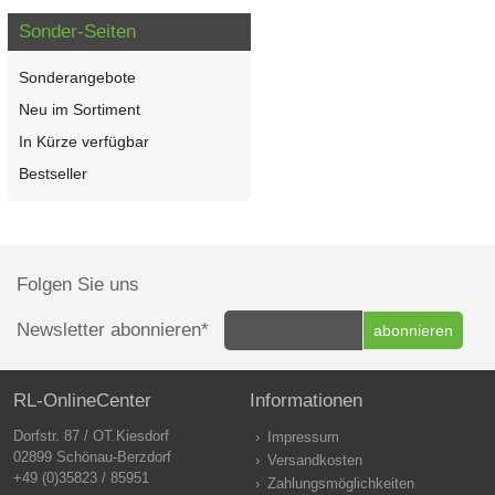
Sonder-Seiten
Sonderangebote
Neu im Sortiment
In Kürze verfügbar
Bestseller
Folgen Sie uns
Newsletter abonnieren*
RL-OnlineCenter
Informationen
Dorfstr. 87 / OT.Kiesdorf
Impressum
02899 Schönau-Berzdorf
Versandkosten
+49 (0)35823 / 85951
Zahlungsmöglichkeiten