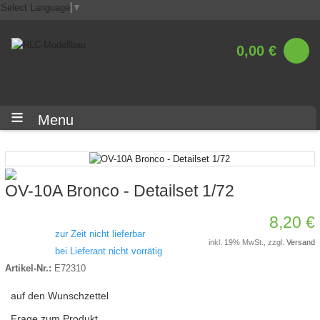
Select Language
▼
0,00 €
Menu
OV-10A Bronco - Detailset 1/72
8,20 €
zur Zeit nicht lieferbar
inkl. 19% MwSt., zzgl.
Versand
bei Lieferant nicht vorrätig
Artikel-Nr.:
E72310
auf den Wunschzettel
Frage zum Produkt