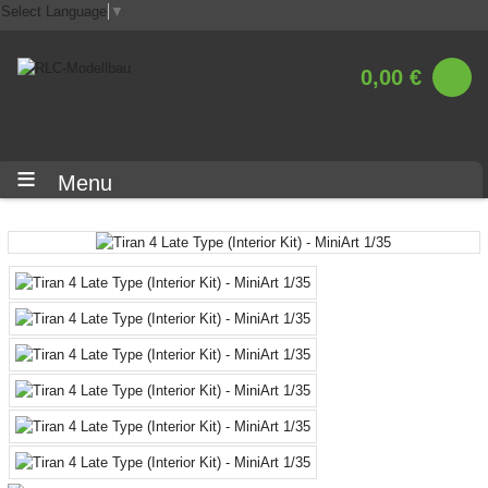
Select Language
▼
0,00 €
Menu