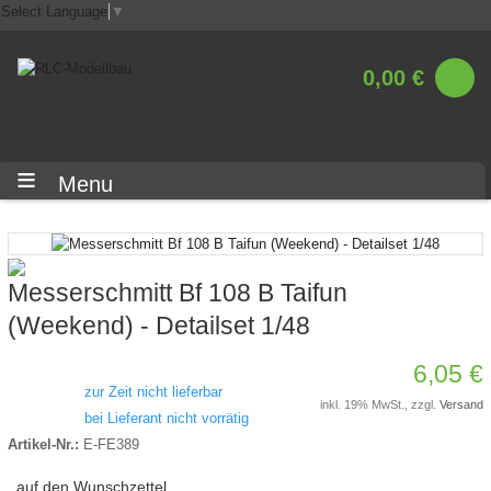
Select Language
▼
0,00 €
Menu
Messerschmitt Bf 108 B Taifun
(Weekend) - Detailset 1/48
6,05 €
zur Zeit nicht lieferbar
inkl. 19% MwSt., zzgl.
Versand
bei Lieferant nicht vorrätig
Artikel-Nr.:
E-FE389
auf den Wunschzettel