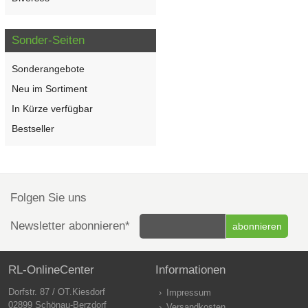
Sonder-Seiten
Sonderangebote
Neu im Sortiment
In Kürze verfügbar
Bestseller
Folgen Sie uns
Newsletter abonnieren*
RL-OnlineCenter
Informationen
Dorfstr. 87 / OT.Kiesdorf
Impressum
02899 Schönau-Berzdorf
Versandkosten