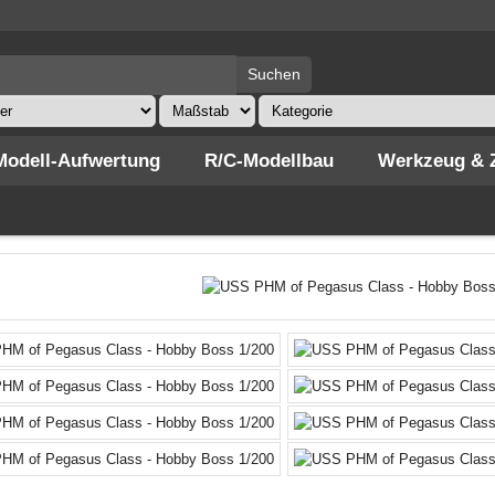
Modell-Aufwertung
R/C-Modellbau
Werkzeug & 
»
Modellbausätze
»
Schiffe
»
Militär
»
Maßstab 1:35-240
»
USS PHM of Pega