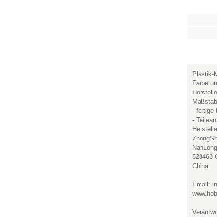
Plastik-
Farbe un
Herstell
Maßstab
- fertig
- Teilea
Herstelle
ZhongSha
NanLong 
528463 
China
Email: 
www.hob
Verantwor