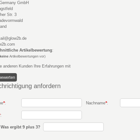
 Germany GmbH
gstfeld
her Str. 3
adevormwald
land
mail@glow2b.de
w2b.com
hnittliche Artikelbewertung
:
keine
Artikelbewertungen vor)
ie anderen Kunden Ihre Erfahrungen mit
hrichtigung anfordern
me
*
:
Nachname
*
:
*
:
:
Was ergibt 9 plus 3?