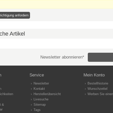
che Artikel
Newsletter abonnieren*
n
Service
Mein Konto
Newsletter
Bestellhistorie
n
Kontakt
Wunschzettel
ichkeiten
Herstellerübersicht
Werben Sie eine
Livesuche
t &
Sitemap
ar
Tags