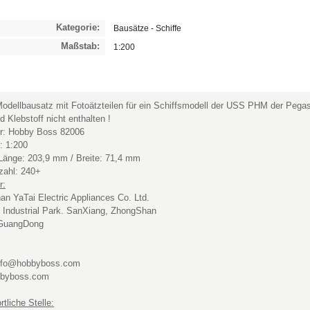
Kategorie:
Bausätze - Schiffe
Maßstab:
1:200
Modellbausatz mit Fotoätzteilen für ein Schiffsmodell der USS PHM der Pega
d Klebstoff nicht enthalten !
er: Hobby Boss 82006
: 1:200
e Länge: 203,9 mm / Breite: 71,4 mm
nzahl: 240+
r:
n YaTai Electric Appliances Co. Ltd.
Industrial Park. SanXiang, ZhongShan
GuangDong
info@hobbyboss.com
byboss.com
tliche Stelle: