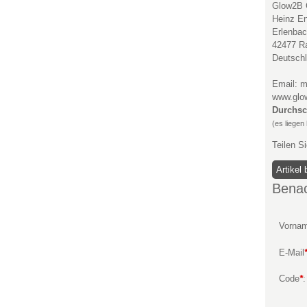
Glow2B
Heinz En
Erlenbac
42477 R
Deutsch
Email: 
www.glo
Durchsc
(es liegen
Teilen S
Benac
Vorna
E-Mail
Code
*