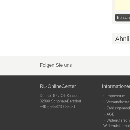
Ähnli
Folgen Sie uns
RL-OnlineCenter
Informatione
Dorfstr. 87 / OT.Kiesdorf
Impressum
02899 Schönau-Berzdorf
Versandkoste
+49 (0)35823 / 85951
Zahlungsmögl
AGB
Widerrufsrech
Widerrufsformul