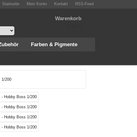
Startseite
Mein Konto
Kontakt
RSS-Feed
Warenkorb
0,00 €
Zubehör
Farben & Pigmente
sus Class - Hobby Boss 1/200
USS
PHM
of
Pegasus
Class
-
Hobby