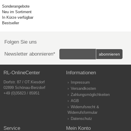
Sonderangebote
Neu im Sortiment
In Kürze verfügbar
Bestseller
Folgen Sie uns
Newsletter abonnieren*
RL-OnlineCenter
Informationen
Dorfstr. 87 / OT.Kiesdorf
Impressum
02899 Schönau-Berzdorf
Versandkosten
+49 (0)35823 / 85951
Zahlungsmöglichkeiten
AGB
Widerrufsrecht &
Widerrufsformular
Datenschutz
Service
Mein Konto