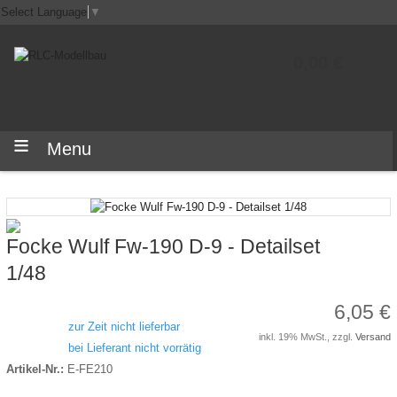
Select Language
▼
0,00 €
Menu
Focke Wulf Fw-190 D-9 - Detailset
1/48
6,05 €
zur Zeit nicht lieferbar
inkl. 19% MwSt., zzgl.
Versand
bei Lieferant nicht vorrätig
Artikel-Nr.:
E-FE210