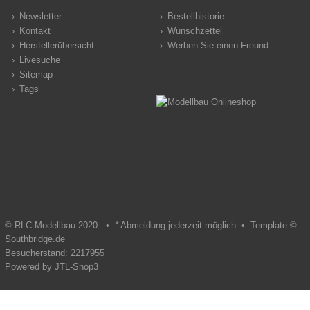
Newsletter
Bestellhistorie
Kontakt
Wunschzettel
Herstellerübersicht
Werben Sie einen Freund
Livesuche
Sitemap
Tags
© RLC-Modellbau 2020. •
*
Abmeldung jederzeit möglich •
Template ©
Southbridge.de
Besucherstand: 2217955
Powered by
JTL-Shop3