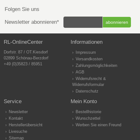
Folgen Sie uns
Newsletter abonnieren*
RL-OnlineCenter
Informationen
Dorfstr. 87 / OT.Kiesdorf
Impressum
02899 Schönau-Berzdorf
Versandkosten
+49 (0)35823 / 85951
Zahlungsmöglichkeiten
AGB
Widerrufsrecht &
Widerrufsformular
Datenschutz
Service
Mein Konto
Newsletter
Bestellhistorie
Kontakt
Wunschzettel
Herstellerübersicht
Werben Sie einen Freund
Livesuche
Sitemap