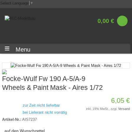
Select Language
▼
0,00 €
Menu
Focke-Wulf Fw 190 A-5/A-9
Wheels & Paint Mask - Aires 1/72
6,05 €
zur Zeit nicht lieferbar
inkl. 19% MwSt., zzgl.
Versand
bei Lieferant nicht vorrätig
Artikel-Nr.:
AIS7237
auf den Wunschzettel