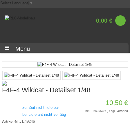
Select Language
▼
0,00 €
Menu
F4F-4 Wildcat - Detailset 1/48
10,50 €
zur Zeit nicht lieferbar
inkl. 19% MwSt., zzgl.
Versand
bei Lieferant nicht vorrätig
Artikel-Nr.:
E49246