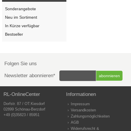
Sonderangebote
Neu im Sortiment
In Kürze verfügbar
Bestseller
Folgen Sie uns
Newsletter abonnieren*
RL-OnlineCenter
Informationen
Dorfstr. 87 / OT.Kiesdorf
Impressum
02899 Schönau-Berzdorf
Versandkosten
+49 (0)35823 / 85951
Zahlungsmöglichkeiten
AGB
Widerrufsrecht &