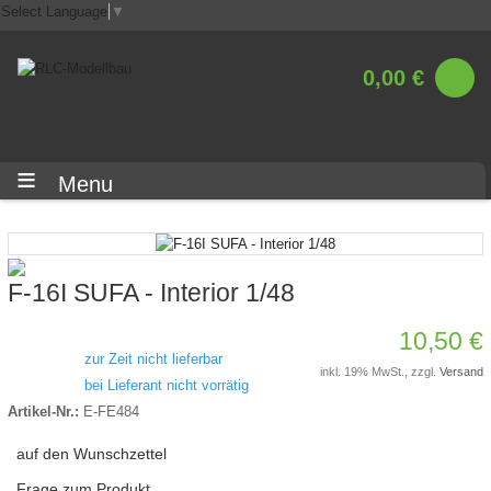
Select Language
▼
0,00 €
Menu
F-16I SUFA - Interior 1/48
10,50 €
zur Zeit nicht lieferbar
inkl. 19% MwSt., zzgl.
Versand
bei Lieferant nicht vorrätig
Artikel-Nr.:
E-FE484
auf den Wunschzettel
Frage zum Produkt