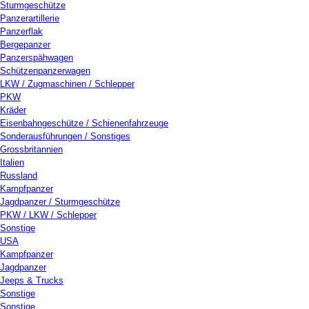
Sturmgeschütze
Panzerartillerie
Panzerflak
Bergepanzer
Panzerspähwagen
Schützenpanzerwagen
LKW / Zugmaschinen / Schlepper
PKW
Kräder
Eisenbahngeschütze / Schienenfahrzeuge
Sonderausführungen / Sonstiges
Grossbritannien
Italien
Russland
Kampfpanzer
Jagdpanzer / Sturmgeschütze
PKW / LKW / Schlepper
Sonstige
USA
Kampfpanzer
Jagdpanzer
Jeeps & Trucks
Sonstige
Sonstige