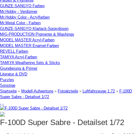
Farben & Pigmente
GUNZE-SANGYO Farben
Mr.Hobby - Verdünner
Mr.Hobby Color - Acrylfarben
Mr.Metal Color - Farben
GUNZE-SANGYO Klarlack-Spraydosen
MIG-PRODUCTION Pigmente & Washings
MODEL MASTER Acryl-Farben
MODEL MASTER Enamel-Farben
REVELL Farben
TAMIYA Acryl-Farben
TAMIYA Weathering Sets & Sticks
Grundierung & Primer
Literatur & DVD
Puzzles
Sonstige
Startseite
»
Modell-Aufwertung
»
Fotoätzteile
»
Luftfahrzeuge 1:72
»
F-100D
Super Sabre - Detailset 1/72
F-100D Super Sabre - Detailset 1/72