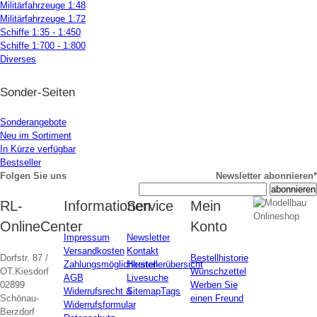
Militärfahrzeuge 1:48
Militärfahrzeuge 1:72
Schiffe 1:35 - 1:450
Schiffe 1:700 - 1:800
Diverses
Sonder-Seiten
Sonderangebote
Neu im Sortiment
In Kürze verfügbar
Bestseller
Folgen Sie uns
Newsletter abonnieren*
RL-
Informationen
Service
Mein
OnlineCenter
Konto
Impressum
Newsletter
Versandkosten
Kontakt
Dorfstr. 87 /
Bestellhistorie
Zahlungsmöglichkeiten
Herstellerübersicht
OT.Kiesdorf
Wunschzettel
AGB
Livesuche
02899
Werben Sie
Widerrufsrecht &
Sitemap
Tags
Schönau-
einen Freund
Widerrufsformular
Berzdorf