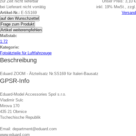
zur Zeit nicht lieferbar
Unser Preis:
3,10 €
bei Lieferant nicht vorrätig
inkl. 19% MwSt., zzgl.
Artikel-Nr.:
E-SS169
Versand
auf den Wunschzettel
Frage zum Produkt
Artikel weiterempfehlen
Maßstab:
1:72
Kategorie:
Fotoätzteile für Luftfahrzeuge
Beschreibung
Eduard ZOOM - Ätzteilsatz Nr.SS169 für Italeri-Bausatz
GPSR-Info
Eduard-Model Accessories Spol s.r.o.
Vladimir Sulc
Mirova 170
435 21 Obrnice
Tschechische Republik
Email: department@eduard.com
www.eduard.com