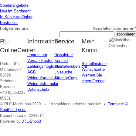
Sonderangebote
Neu im Sortiment
In Kürze verfügbar
Bestseller
Folgen Sie uns
Newsletter abonnieren*
RL-
Informationen
Service
Mein
OnlineCenter
Konto
Impressum
Newsletter
Versandkosten
Kontakt
Dorfstr. 87 /
Bestellhistorie
Zahlungsmöglichkeiten
Herstellerübersicht
OT.Kiesdorf
Wunschzettel
AGB
Livesuche
02899
Werben Sie
Widerrufsrecht &
Sitemap
Tags
Schönau-
einen Freund
Widerrufsformular
Berzdorf
Datenschutz
+49 (0)35823 /
85951
© RLC-Modellbau 2020. •
*
Abmeldung jederzeit möglich •
Template ©
Southbridge.de
Besucherstand: 2241514
Powered by
JTL-Shop3