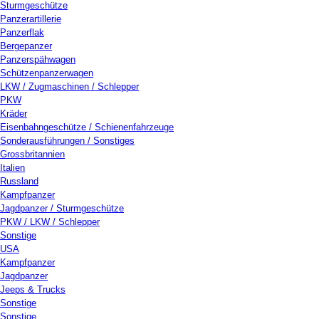
Sturmgeschütze
Panzerartillerie
Panzerflak
Bergepanzer
Panzerspähwagen
Schützenpanzerwagen
LKW / Zugmaschinen / Schlepper
PKW
Kräder
Eisenbahngeschütze / Schienenfahrzeuge
Sonderausführungen / Sonstiges
Grossbritannien
Italien
Russland
Kampfpanzer
Jagdpanzer / Sturmgeschütze
PKW / LKW / Schlepper
Sonstige
USA
Kampfpanzer
Jagdpanzer
Jeeps & Trucks
Sonstige
Sonstige