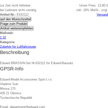
zur Zeit nicht lieferbar
Unser Preis:
13,80 €
bei Lieferant nicht vorrätig
inkl. 19% MwSt., zzgl.
Artikel-Nr.:
E632112
Versand
auf den Wunschzettel
Frage zum Produkt
Artikel weiterempfehlen
Maßstab:
1:32
Kategorie:
Zubehör für Luftfahrzeuge
Beschreibung
Eduard BRASSIN-Set Nr.632112 für Eduard-Bausatz
GPSR-Info
Eduard-Model Accessories Spol s.r.o.
Vladimir Sulc
Mirova 170
435 21 Obrnice
Tschechische Republik
Email: department@eduard.com