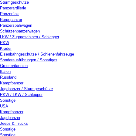
Sturmgeschütze
Panzerartillerie
Panzerflak
Bergepanzer
Panzerspähwagen
Schützenpanzerwagen
LKW / Zugmaschinen / Schlepper
PKW
Kräder
Eisenbahngeschütze / Schienenfahrzeuge
Sonderausführungen / Sonstiges
Grossbritannien
Italien
Russland
Kampfpanzer
Jagdpanzer / Sturmgeschütze
PKW / LKW / Schlepper
Sonstige
USA
Kampfpanzer
Jagdpanzer
Jeeps & Trucks
Sonstige
Sonstige