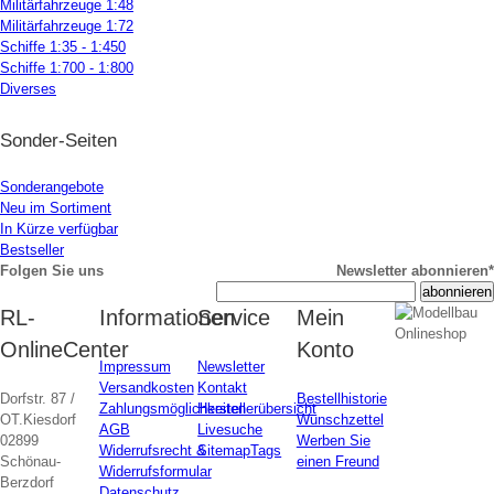
Militärfahrzeuge 1:48
Militärfahrzeuge 1:72
Schiffe 1:35 - 1:450
Schiffe 1:700 - 1:800
Diverses
Sonder-Seiten
Sonderangebote
Neu im Sortiment
In Kürze verfügbar
Bestseller
Folgen Sie uns
Newsletter abonnieren*
RL-
Informationen
Service
Mein
OnlineCenter
Konto
Impressum
Newsletter
Versandkosten
Kontakt
Dorfstr. 87 /
Bestellhistorie
Zahlungsmöglichkeiten
Herstellerübersicht
OT.Kiesdorf
Wunschzettel
AGB
Livesuche
02899
Werben Sie
Widerrufsrecht &
Sitemap
Tags
Schönau-
einen Freund
Widerrufsformular
Berzdorf
Datenschutz