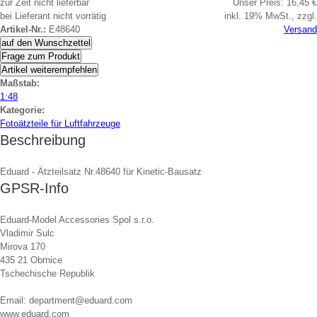
zur Zeit nicht lieferbar
Unser Preis:
16,45 €
bei Lieferant nicht vorrätig
inkl. 19% MwSt., zzgl.
Artikel-Nr.:
E48640
Versand
auf den Wunschzettel
Frage zum Produkt
Artikel weiterempfehlen
Maßstab:
1:48
Kategorie:
Fotoätzteile für Luftfahrzeuge
Beschreibung
Eduard - Ätzteilsatz Nr.48640 für Kinetic-Bausatz
GPSR-Info
Eduard-Model Accessories Spol s.r.o.
Vladimir Sulc
Mirova 170
435 21 Obrnice
Tschechische Republik
Email: department@eduard.com
www.eduard.com