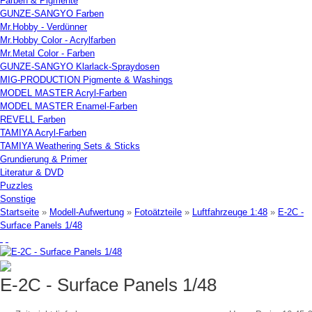
Farben & Pigmente
GUNZE-SANGYO Farben
Mr.Hobby - Verdünner
Mr.Hobby Color - Acrylfarben
Mr.Metal Color - Farben
GUNZE-SANGYO Klarlack-Spraydosen
MIG-PRODUCTION Pigmente & Washings
MODEL MASTER Acryl-Farben
MODEL MASTER Enamel-Farben
REVELL Farben
TAMIYA Acryl-Farben
TAMIYA Weathering Sets & Sticks
Grundierung & Primer
Literatur & DVD
Puzzles
Sonstige
Startseite
»
Modell-Aufwertung
»
Fotoätzteile
»
Luftfahrzeuge 1:48
»
E-2C -
Surface Panels 1/48
E-2C - Surface Panels 1/48