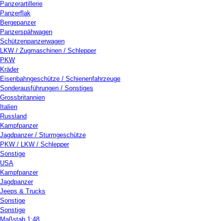
Panzerartillerie
Panzerflak
Bergepanzer
Panzerspähwagen
Schützenpanzerwagen
LKW / Zugmaschinen / Schlepper
PKW
Kräder
Eisenbahngeschütze / Schienenfahrzeuge
Sonderausführungen / Sonstiges
Grossbritannien
Italien
Russland
Kampfpanzer
Jagdpanzer / Sturmgeschütze
PKW / LKW / Schlepper
Sonstige
USA
Kampfpanzer
Jagdpanzer
Jeeps & Trucks
Sonstige
Sonstige
Maßstab 1:48