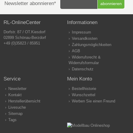
Newsletter abonnieren*
RL-OnlineCenter
Informationen
Dorfstr. 87 / OT.Kiesdorf
Impressum
02899 Schönau-Berzdorf
Versandkosten
+49 (0)35823 / 85951
Zahlungsmöglichkeiten
AGB
Widerrufsrecht &
Widerrufsformular
Datenschutz
Service
Mein Konto
Newsletter
Bestellhistorie
Kontakt
Wunschzettel
Herstellerübersicht
Werben Sie einen Freund
Livesuche
Sitemap
Tags